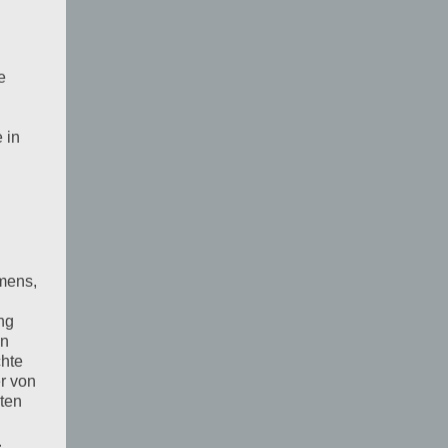
e
 in
mens,
ng
en
chte
r von
ten
.