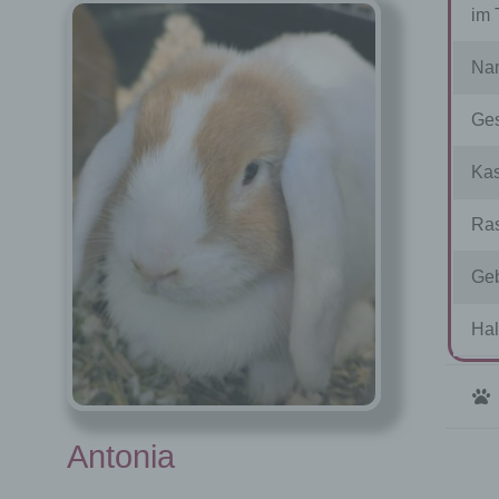
im 
Na
Ges
Kas
Ras
Geb
Hal
Antonia