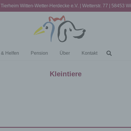
Tierheim Witten-Wetter-Herdecke e.V. | Wetterstr. 77 | 58453 Wi
& Helfen
Pension
Über
Kontakt
Kleintiere