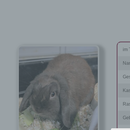
im 
Na
Ges
Kas
Ras
Geb