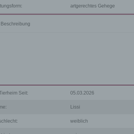
tungsform:
artgerechtes Gehege
Einschränkung der Verarbeitung ist die Markierung gespeichert
personenbezogener Daten mit dem Ziel, ihre künftige Verarbeit
einzuschränken.
Beschreibung
e) Profiling
Profiling ist jede Art der automatisierten Verarbeitung
personenbezogener Daten, die darin besteht, dass diese
personenbezogenen Daten verwendet werden, um bestimmte
persönliche Aspekte, die sich auf eine natürliche Person bezie
zu bewerten, insbesondere, um Aspekte bezüglich Arbeitsleistu
wirtschaftlicher Lage, Gesundheit, persönlicher Vorlieben, Inter
Zuverlässigkeit, Verhalten, Aufenthaltsort oder Ortswechsel die
Tierheim Seit:
05.03.2026
natürlichen Person zu analysieren oder vorherzusagen.
me:
Lissi
chlecht:
weiblich
f) Pseudonymisierung