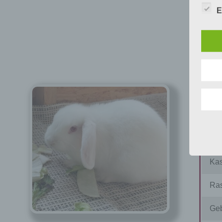
E
im 
Na
Ges
Kas
Ras
Geb