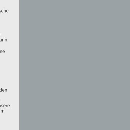
ische
n
ann.
ise
 den
e
nsere
 Um