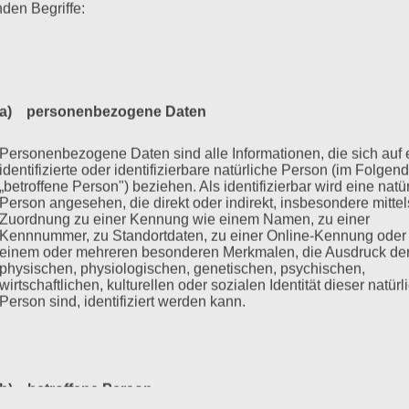
nden Begriffe:
Tierheim Seit:
07/2026
me:
Markus
a) personenbezogene Daten
chlecht:
männlich
Personenbezogene Daten sind alle Informationen, die sich auf 
identifizierte oder identifizierbare natürliche Person (im Folgen
triert:
ja
„betroffene Person") beziehen. Als identifizierbar wird eine natü
Person angesehen, die direkt oder indirekt, insbesondere mittel
Zuordnung zu einer Kennung wie einem Namen, zu einer
se:
Kaninchen
Kennnummer, zu Standortdaten, zu einer Online-Kennung oder
einem oder mehreren besonderen Merkmalen, die Ausdruck de
physischen, physiologischen, genetischen, psychischen,
urtstag:
wirtschaftlichen, kulturellen oder sozialen Identität dieser natür
Person sind, identifiziert werden kann.
tungsform:
artgerechtes Gehege
Beschreibung
b) betroffene Person