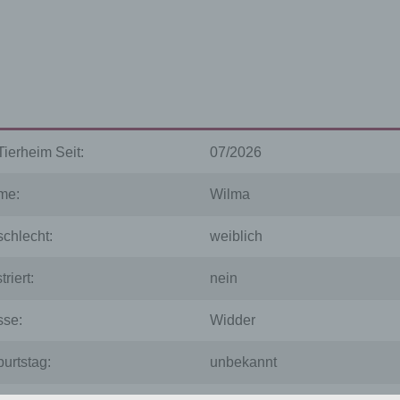
Tierheim Seit:
07/2026
me:
Wilma
chlecht:
weiblich
triert:
nein
se:
Widder
urtstag:
unbekannt