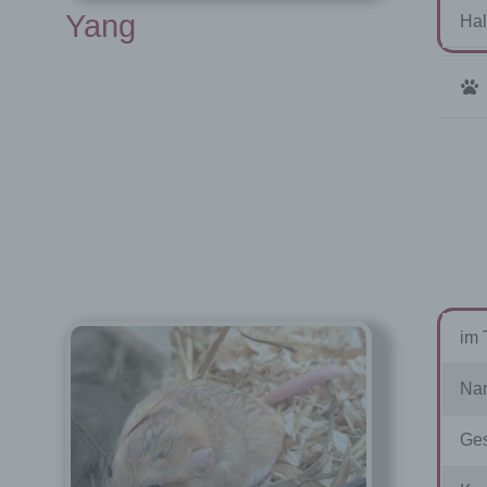
Yang
Hal
im 
Na
Ges