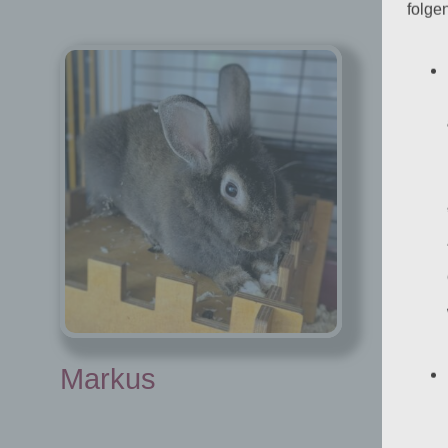
folge
im 
Na
Ges
Kas
Ras
Geb
Hal
Markus