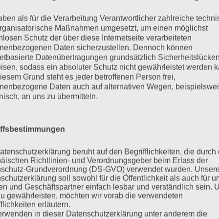
triert:
nein
aben als für die Verarbeitung Verantwortlicher zahlreiche techn
rganisatorische Maßnahmen umgesetzt, um einen möglichst
se:
Meerschweinchen
nlosen Schutz der über diese Internetseite verarbeiteten
nenbezogenen Daten sicherzustellen. Dennoch können
urtstag:
netbasierte Datenübertragungen grundsätzlich Sicherheitslücke
isen, sodass ein absoluter Schutz nicht gewährleistet werden k
iesem Grund steht es jeder betroffenen Person frei,
tungsform:
artgerechtes Gehege
nenbezogene Daten auch auf alternativen Wegen, beispielswe
onisch, an uns zu übermitteln.
Beschreibung
iffsbestimmungen
atenschutzerklärung beruht auf den Begrifflichkeiten, die durch
äischen Richtlinien- und Verordnungsgeber beim Erlass der
schutz-Grundverordnung (DS-GVO) verwendet wurden. Unser
schutzerklärung soll sowohl für die Öffentlichkeit als auch für u
n und Geschäftspartner einfach lesbar und verständlich sein.
zu gewährleisten, möchten wir vorab die verwendeten
flichkeiten erläutern.
erwenden in dieser Datenschutzerklärung unter anderem die