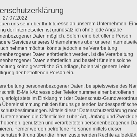
tungsform:
Innen-/ Außenhaltung
enschutzerklärung
: 27.07.2022
Beschreibung
reuen uns sehr über Ihr Interesse an unserem Unternehmen. Ein
ng der Internetseiten ist grundsätzlich ohne jede Angabe
nenbezogener Daten möglich. Sofern eine betroffene Person
dere Services unseres Unternehmens über unsere Internetseite
uch nehmen möchte, könnte jedoch eine Verarbeitung
nenbezogener Daten erforderlich werden. Ist die Verarbeitung
nenbezogener Daten erforderlich und besteht für eine solche
beitung keine gesetzliche Grundlage, holen wir generell eine
lligung der betroffenen Person ein.
erarbeitung personenbezogener Daten, beispielsweise des Na
nschrift, E-Mail-Adresse oder Telefonnummer einer betroffenen
n, erfolgt stets im Einklang mit der Datenschutz-Grundverordnu
Tierheim Seit:
07/2026
n Übereinstimmung mit den für uns geltenden landesspezifisch
schutzbestimmungen. Mittels dieser Datenschutzerklärung mö
me:
Cookie und Brownie
 Unternehmen die Öffentlichkeit über Art, Umfang und Zweck de
rhobenen, genutzten und verarbeiteten personenbezogenen Da
mieren. Ferner werden betroffene Personen mittels dieser
chlecht:
männlich
schutzerklärung über die ihnen zustehenden Rechte aufgeklärt