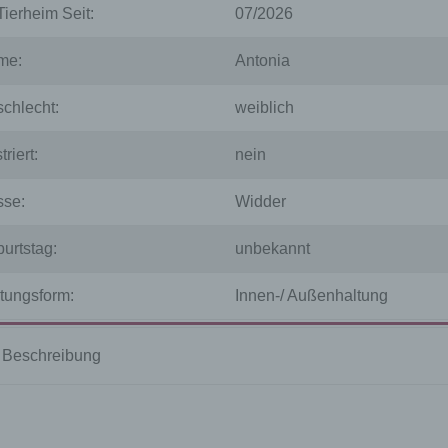
Tierheim Seit:
07/2026
me:
Antonia
chlecht:
weiblich
triert:
nein
se:
Widder
urtstag:
unbekannt
tungsform:
Innen-/ Außenhaltung
Beschreibung